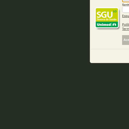
Sen
Esqu
Polí
Term
Ace